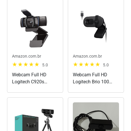
Amazon.com.br
Amazon.com.br
5.0
5.0
Webcam Full HD
Webcam Full HD
Logitech C920s
Logitech Brio 100
1080p/30fps com
com Microfone
Microfone Embutido e
Integrado, Proteção de
Tampa de Privacidade
Privacidade, Correção
para
Automática de
Zoom/Teams/Meet
Luz,Câmera Web para
ou até Criação de
Monitor - Grafite
conteúdo - Preto