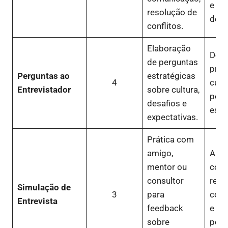
e ca
resolução de
de i
conflitos.
Elaboração
Dem
de perguntas
proa
Perguntas ao
estratégicas
4
curi
Entrevistador
sobre cultura,
pen
desafios e
estr
expectativas.
Prática com
amigo,
Aume
mentor ou
conf
consultor
refin
Simulação de
3
para
com
Entrevista
feedback
e ide
sobre
pont