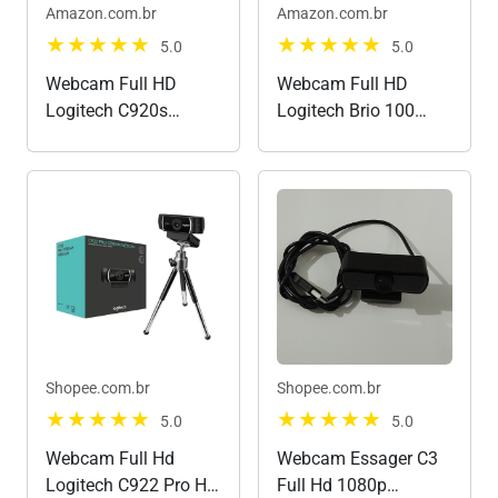
Amazon.com.br
Amazon.com.br
5.0
5.0
Webcam Full HD
Webcam Full HD
Logitech C920s
Logitech Brio 100
1080p/30fps com
com Microfone
Microfone Embutido e
Integrado, Proteção de
Tampa de Privacidade
Privacidade, Correção
para
Automática de
Zoom/Teams/Meet
Luz,Câmera Web para
ou até Criação de
Monitor - Grafite
conteúdo - Preto
Shopee.com.br
Shopee.com.br
5.0
5.0
Webcam Full Hd
Webcam Essager C3
Logitech C922 Pro Hd
Full Hd 1080p