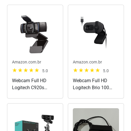
Amazon.com.br
Amazon.com.br
5.0
5.0
Webcam Full HD
Webcam Full HD
Logitech C920s
Logitech Brio 100
1080p/30fps com
com Microfone
Microfone Embutido e
Integrado, Proteção de
Tampa de Privacidade
Privacidade, Correção
para
Automática de
Zoom/Teams/Meet
Luz,Câmera Web para
ou até Criação de
Monitor - Grafite