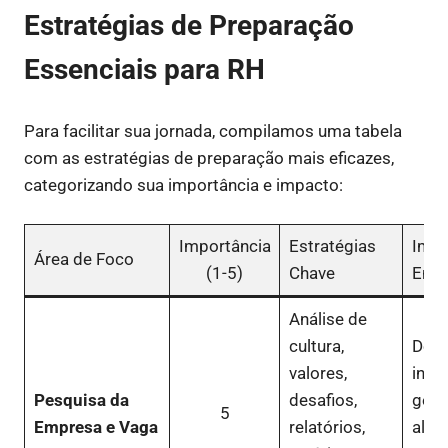
Estratégias de Preparação
Essenciais para RH
Para facilitar sua jornada, compilamos uma tabela
com as estratégias de preparação mais eficazes,
categorizando sua importância e impacto:
Importância
Estratégias
Impa
Área de Foco
(1-5)
Chave
Entr
Análise de
cultura,
Dem
valores,
inte
Pesquisa da
desafios,
genu
5
Empresa e Vaga
relatórios,
alin