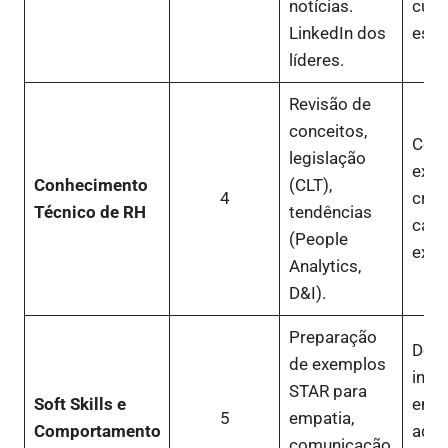
notícias.
cultu
LinkedIn dos
estr
líderes.
Revisão de
conceitos,
Com
legislação
exper
Conhecimento
(CLT),
4
cred
Técnico de RH
tendências
capa
(People
exec
Analytics,
D&I).
Preparação
Dest
de exemplos
intel
STAR para
Soft Skills e
emoc
5
empatia,
Comportamento
adap
comunicação,