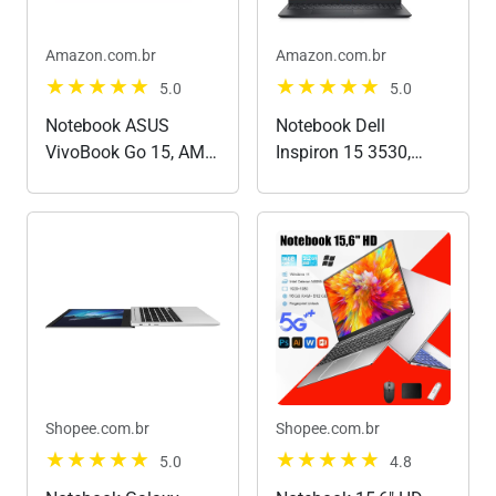
Amazon.com.br
Amazon.com.br
5.0
5.0
Notebook ASUS
Notebook Dell
VivoBook Go 15, AMD
Inspiron 15 3530,
RYZEN 5 7520U, 8GB,
15.6" Full HD
512GB SSD, KeepOS,
(1920x1080), Intel
Tela 15,6" FHD, Mixed
Core i5‑1334U, 8 GB
Black - E1504FA-
RAM, 512 GB SSD,
NJ732
Windows 11 Home,
Preto
Shopee.com.br
Shopee.com.br
5.0
4.8