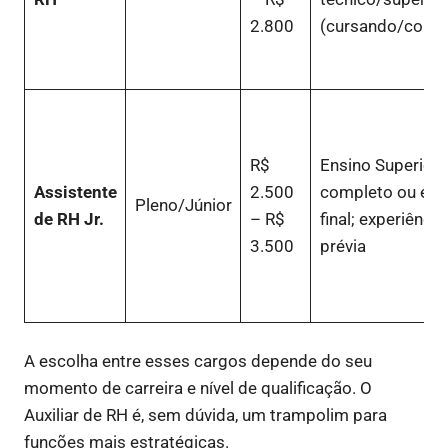
2.800
(cursando/comp
R$
Ensino Superior
Assistente
2.500
completo ou em 
Pleno/Júnior
de RH Jr.
– R$
final; experiência
3.500
prévia
A escolha entre esses cargos depende do seu
momento de carreira e nível de qualificação. O
Auxiliar de RH é, sem dúvida, um trampolim para
funções mais estratégicas.