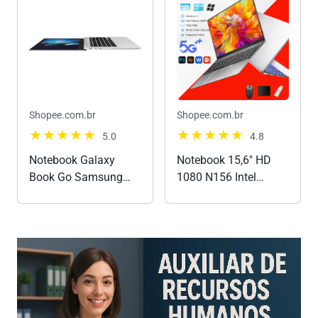
Black - E1504FA-
RAM, 512 GB SSD,
NJ732
Windows 11 Home,
Preto
Shopee.com.br
Shopee.com.br
5.0
4.8
Notebook Galaxy
Notebook 15,6" HD
Book Go Samsung
1080 N156 Intel
Galaxy Book Go
Celeron 16GB RAM
Notebook 14
512GB SSD Windows
polegadas Notebook
11 5G LTE Wi-Fi
leve 1.38kg Windows
Notebook-ATFLY
11 notebook Galaxy
Book Go 4GB
Notebook 128GB SSD
Samsung...