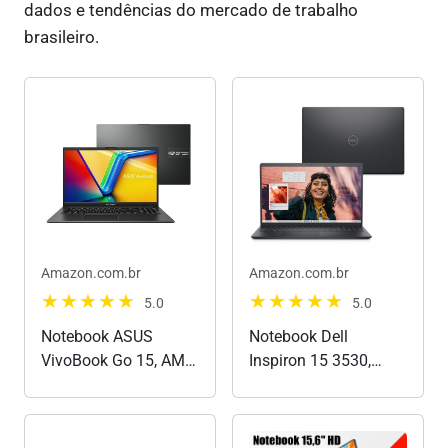
dados e tendências do mercado de trabalho
brasileiro.
Amazon.com.br
Amazon.com.br
5.0
5.0
Notebook ASUS
Notebook Dell
VivoBook Go 15, AMD
Inspiron 15 3530,
RYZEN 5 7520U, 8GB,
15.6" Full HD
512GB SSD, KeepOS,
(1920x1080), Intel
Tela 15,6" FHD, Mixed
Core i5‑1334U, 8 GB