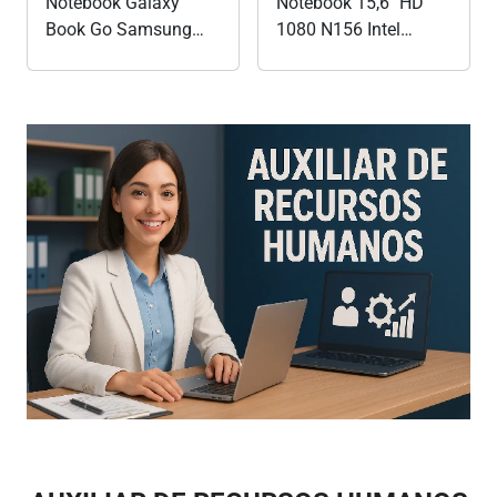
Notebook Galaxy
Notebook 15,6" HD
Book Go Samsung
1080 N156 Intel
Galaxy Book Go
Celeron 16GB RAM
Notebook 14
512GB SSD Windows
polegadas Notebook
11 5G LTE Wi-Fi
leve 1.38kg Windows
Notebook-ATFLY
11 notebook Galaxy
Book Go 4GB
Notebook 128GB SSD
Samsung...