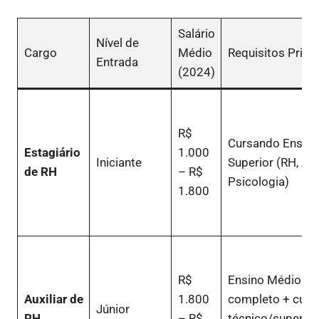
Salário
Nível de
Cargo
Médio
Requisitos Princ
Entrada
(2024)
R$
Cursando Ensino
Estagiário
1.000
Iniciante
Superior (RH, Ad
de RH
– R$
Psicologia)
1.800
R$
Ensino Médio
Auxiliar de
1.800
completo + curs
Júnior
RH
– R$
técnico/superior