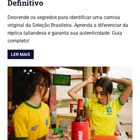
Definitivo
24/06/2026
Lojinha Global
Copa do Mundo 2026
Desvende os segredos para identificar uma camisa
original da Seleção Brasileira. Aprenda a diferenciar da
réplica tailandesa e garanta sua autenticidade. Guia
completo!
LER MAIS