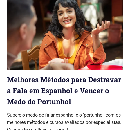
Melhores Métodos para Destravar
a Fala em Espanhol e Vencer o
Medo do Portunhol
27/07/2026
Lojinha Global
Cursos & Carreira
Supere o medo de falar espanhol e o ‘portunhol’ com os
melhores métodos e cursos avaliados por especialistas.
Conquiste sua fluência agora!