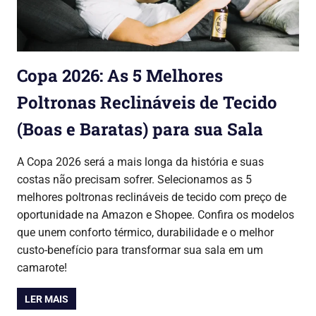
Copa 2026: As 5 Melhores
Poltronas Reclináveis de Tecido
(Boas e Baratas) para sua Sala
16/04/2026
Lojinha Global
Copa do Mundo 2026
A Copa 2026 será a mais longa da história e suas
costas não precisam sofrer. Selecionamos as 5
melhores poltronas reclináveis de tecido com preço de
oportunidade na Amazon e Shopee. Confira os modelos
que unem conforto térmico, durabilidade e o melhor
custo-benefício para transformar sua sala em um
camarote!
LER MAIS