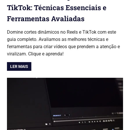
TikTok: Técnicas Essenciais e
Ferramentas Avaliadas
28/07/2026
Lojinha Global
Cursos & Carreira
Domine cortes dinâmicos no Reels e TikTok com este
guia completo. Avaliamos as melhores técnicas e
ferramentas para criar vídeos que prendem a atenção e
viralizam. Clique e aprenda!
LER MAIS