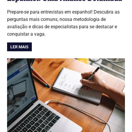
27/07/2026
Lojinha Global
Cursos & Carreira
Prepare-se para entrevistas em espanhol! Descubra as
perguntas mais comuns, nossa metodologia de
avaliação e dicas de especialistas para se destacar e
conquistar a vaga.
LER MAIS