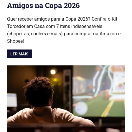
Amigos na Copa 2026
19/03/2026
Lojinha Global
Copa do Mundo 2026
Quer receber amigos para a Copa 2026? Confira o Kit
Torcedor em Casa com 7 itens indispensáveis
(chopeiras, coolers e mais) para comprar na Amazon e
Shopee!
LER MAIS