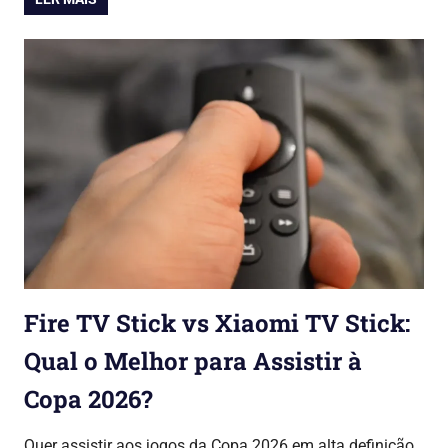
Fire TV Stick vs Xiaomi TV Stick:
Qual o Melhor para Assistir à
Copa 2026?
03/06/2026
Lojinha Global
Copa do Mundo 2026
Quer assistir aos jogos da Copa 2026 em alta definição