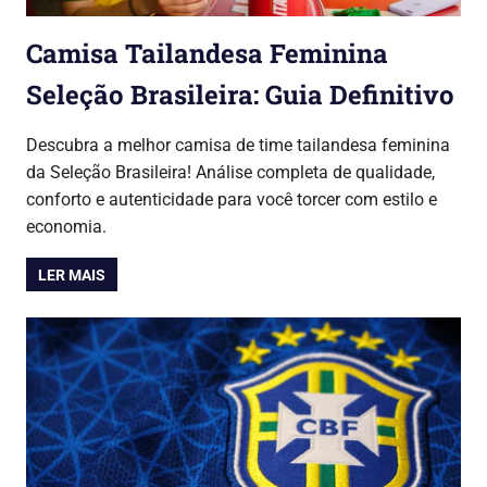
Camisa Tailandesa Feminina
Seleção Brasileira: Guia Definitivo
20/06/2026
Lojinha Global
Copa do Mundo 2026
Descubra a melhor camisa de time tailandesa feminina
da Seleção Brasileira! Análise completa de qualidade,
conforto e autenticidade para você torcer com estilo e
economia.
LER MAIS