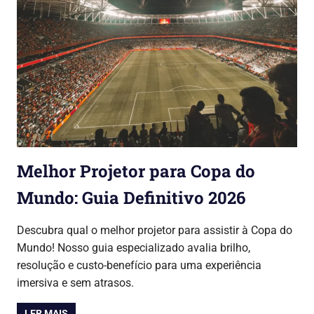
Melhor Projetor para Copa do
Mundo: Guia Definitivo 2026
12/06/2026
Lojinha Global
Copa do Mundo 2026
Descubra qual o melhor projetor para assistir à Copa do
Mundo! Nosso guia especializado avalia brilho,
resolução e custo-benefício para uma experiência
imersiva e sem atrasos.
LER MAIS