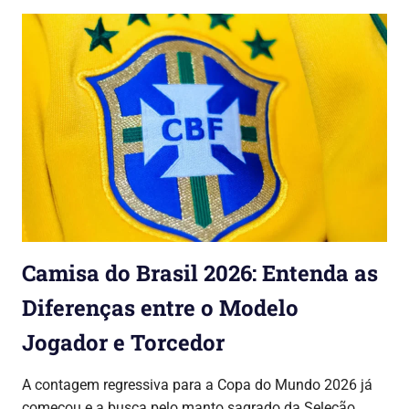
Camisa do Brasil 2026: Entenda as
Diferenças entre o Modelo
Jogador e Torcedor
26/03/2026
Lojinha Global
Copa do Mundo 2026
A contagem regressiva para a Copa do Mundo 2026 já
começou e a busca pelo manto sagrado da Seleção