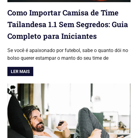
Como Importar Camisa de Time
Tailandesa 1.1 Sem Segredos: Guia
Completo para Iniciantes
30/05/2026
Lojinha Global
Copa do Mundo 2026
Se você é apaixonado por futebol, sabe o quanto dói no
bolso querer estampar o manto do seu time de
LER MAIS