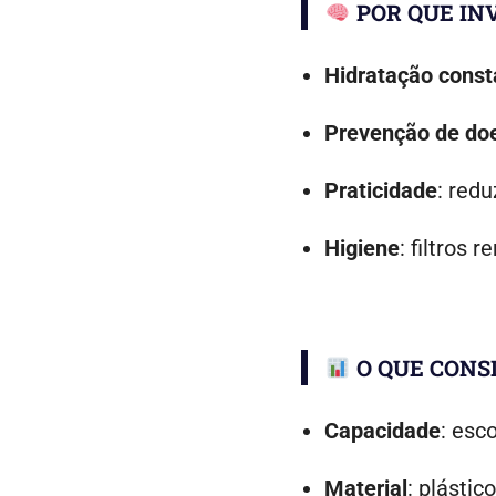
POR QUE IN
Hidratação const
Prevenção de do
Praticidade
: red
Higiene
: filtros
O QUE CONS
Capacidade
: esc
Material
: plásti