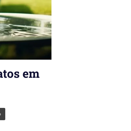
atos em
o