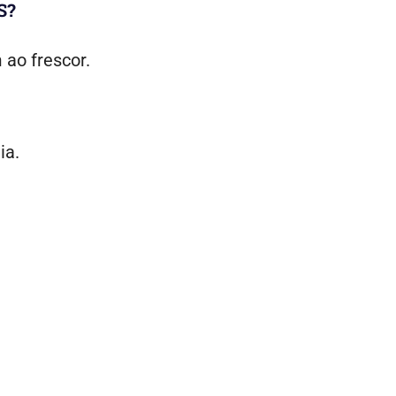
S?
 ao frescor.
ia.