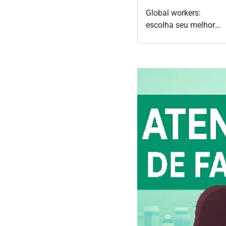
Global workers:
escolha seu melhor
futuro: Trabalhe para
as empresas mais
inovadoras do
mundo, seja bem
remunerado e
conquiste a sua
liberdade