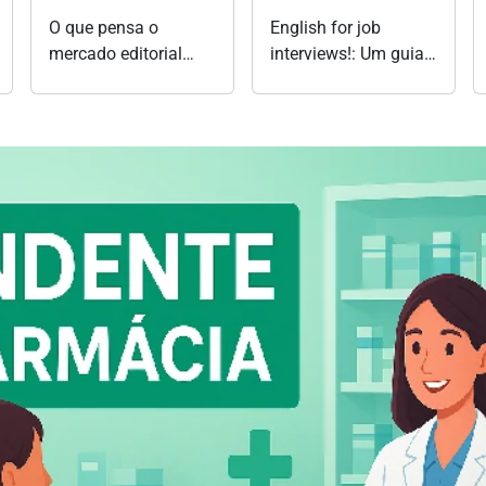
O que pensa o
English for job
mercado editorial
interviews!: Um guia
brasileiro?:
completo para você
Entrevistas do Nespe
se preparar para
com profissionais do
entrevistas de
livro
emprego em inglês