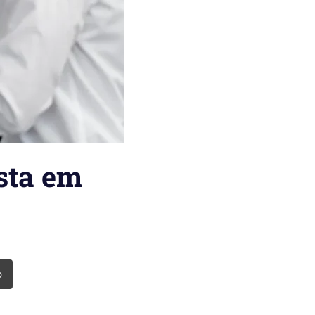
sta em
o