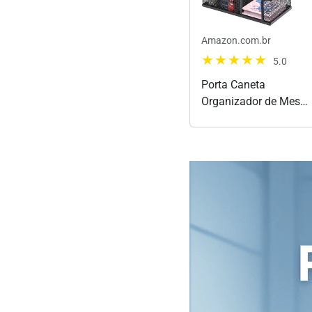
Amazon.com.br
5.0
Porta Caneta
Organizador de Mesa
Escritório 5
Compartimentos
Metal Aramado Com
Divisórias Para Clip
Lápis Bloco de Notas
Tesoura Borracha