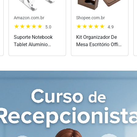
Amazon.com.br
Shopee.com.br
5.0
4.9
Suporte Notebook
Kit Organizador De
Tablet Alumínio
Mesa Escritório Office
Premium Ergonômico
Designer OD1697
Dobrável Ajustável 6
Níveis Altura
Regulável Base
Antiderrapante
Portátil Universal
para Home Office...