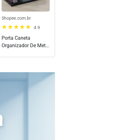
Shopee.com.br
4.9
Porta Caneta
Organizador De Metal
Para Mesa Escritório
Aramado C/
Divisórias Multiuso