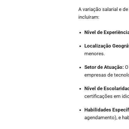
A variação salarial e d
incluíram:
Nível de Experiênci
Localização Geográf
menores.
Setor de Atuação:
O 
empresas de tecnolog
Nível de Escolarid
certificações em id
Habilidades Específ
agendamento), e hab