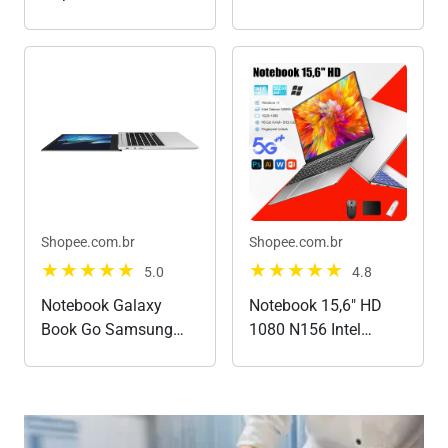
15.6" Full HD
RYZEN 5 7520U, 8GB,
(1920x1080), Intel
512GB SSD, KeepOS,
Core i5‑1334U, 8 GB
Tela 15,6" FHD, Mixed
RAM, 512 GB SSD,
Black - E1504FA-
Windows 11 Home,
NJ732
Preto
Shopee.com.br
Shopee.com.br
5.0
4.8
Notebook Galaxy
Notebook 15,6" HD
Book Go Samsung
1080 N156 Intel
Galaxy Book Go
Celeron 16GB RAM
Notebook 14
512GB SSD Windows
polegadas Notebook
11 5G LTE Wi-Fi
leve 1.38kg Windows
Notebook-ATFLY