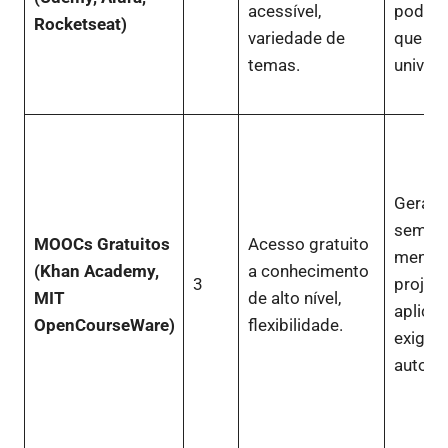
acessível,
pode s
Rocketseat)
variedade de
que
temas.
univers
Geralm
sem cer
MOOCs Gratuitos
Acesso gratuito
menos
(Khan Academy,
a conhecimento
3
projet
MIT
de alto nível,
aplica
OpenCourseWare)
flexibilidade.
exigir 
autodis