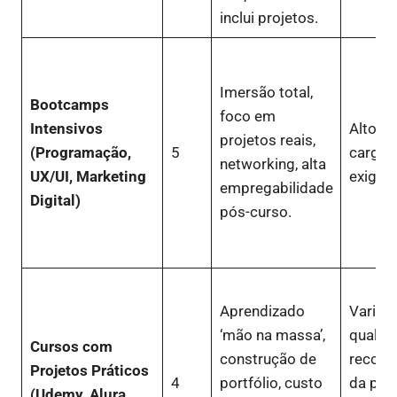
inclui projetos.
Imersão total,
Bootcamps
foco em
Intensivos
Alto cu
projetos reais,
(Programação,
5
carga h
networking, alta
UX/UI, Marketing
exigent
empregabilidade
Digital)
pós-curso.
Aprendizado
Variaç
‘mão na massa’,
qualida
Cursos com
construção de
reconh
Projetos Práticos
4
portfólio, custo
da pla
(Udemy, Alura,