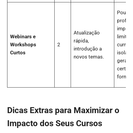
Pouca
profun
impact
Atualização
Webinars e
limitad
rápida,
Workshops
2
currícu
introdução a
Curtos
isolad
novos temas.
geralm
certifi
formal.
Dicas Extras para Maximizar o
Impacto dos Seus Cursos