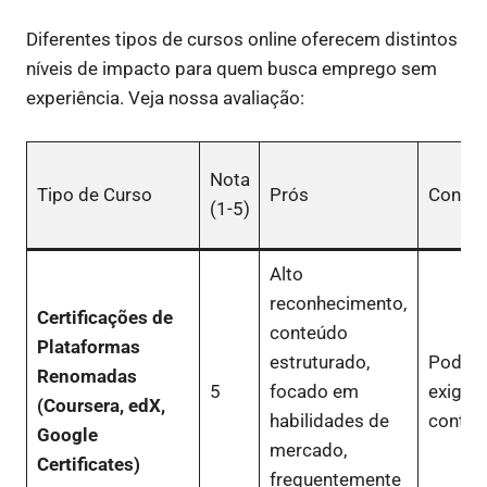
Diferentes tipos de cursos online oferecem distintos
níveis de impacto para quem busca emprego sem
experiência. Veja nossa avaliação:
Nota
Tipo de Curso
Prós
Contra
(1-5)
Alto
reconhecimento,
Certificações de
conteúdo
Plataformas
estruturado,
Pode te
Renomadas
5
focado em
exige 
(Coursera, edX,
habilidades de
contínu
Google
mercado,
Certificates)
frequentemente