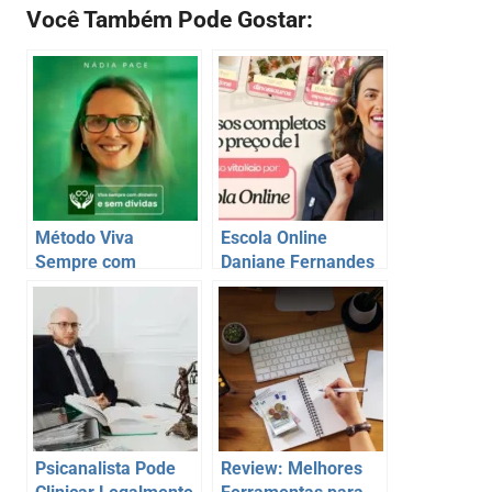
Você Também Pode Gostar:
Método Viva
Escola Online
Sempre com
Daniane Fernandes
Dinheiro Vale a
Vale a Pena? O
Pena? O Curso da
Curso de Confeitaria
Nádia Pace é
com Acesso Vitalício
Confiável?
Psicanalista Pode
Review: Melhores