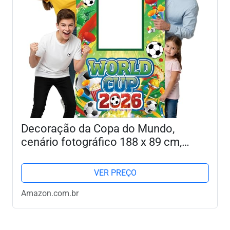
Decoração da Copa do Mundo,
cenário fotográfico 188 x 89 cm,
adereços para cabine de fotos de
festa de futebol com recorte para o
VER PREÇO
rosto, fundo de copa do...
Amazon.com.br