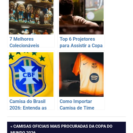
7 Melhores
Top 6 Projetores
Colecionáveis
para Assistir a Copa
Exclusivos da Copa
do Mundo 2026
do Mundo 2026:
Onde Comprar e
Qual Vale Mais a
Pena
Camisa do Brasil
Como Importar
2026: Entenda as
Camisa de Time
Diferenças entre o
Tailandesa 1.1 Sem
Modelo Jogador e
Segredos: Guia
Navegação
PREVIOUS
CAMISAS OFICIAIS MAIS PROCURADAS DA COPA DO
Torcedor
Completo para
POST:
MUNDO 2026