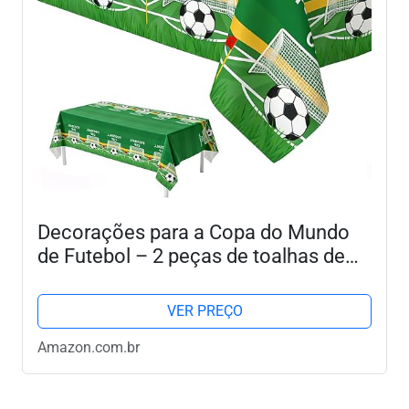
Decorações para a Copa do Mundo
de Futebol – 2 peças de toalhas de
mesa de festa de futebol verde-
escuro, toalhas de mesa de plástico
VER PREÇO
descartáveis, 137 x 274...
Amazon.com.br