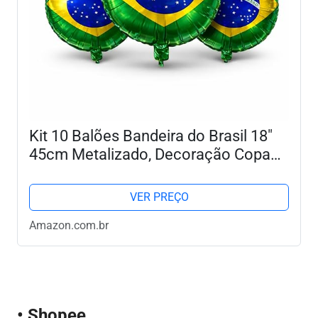
Kit 10 Balões Bandeira do Brasil 18"
45cm Metalizado, Decoração Copa
do Brasil, Jogos da Seleção, Festa
Verde e Amarela, Evento Futebol
VER PREÇO
Amazon.com.br
• Shopee